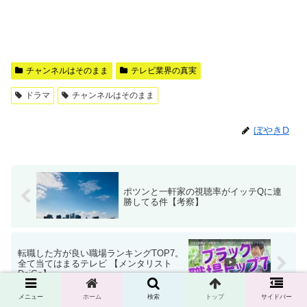
チャンネルはそのまま
テレビ業界の真実
ドラマ
チャンネルはそのまま
ぼやきD
ポツンと一軒家の視聴率がイッテQに連
勝してる件【考察】
転職した方が良い職場ランキングTOP7。
全て当てはまるテレビ 【メンタリスト
DaiGo】
メニュー
ホーム
検索
トップ
サイドバー