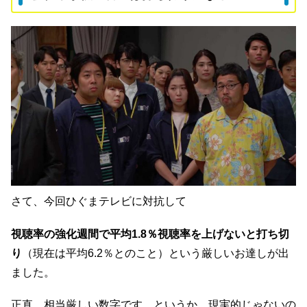
さて、今回ひぐまテレビに対抗して
視聴率の強化週間で
平均
1.8
％視聴率を上げないと打ち切
り
（現在は平均6.2％とのこと）という厳しいお達しが出
ました。
正直、相当厳しい数字です。というか、現実的じゃないの