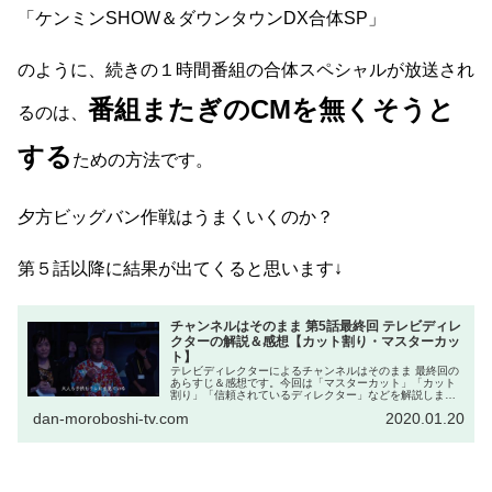
「ケンミンSHOW＆ダウンタウンDX合体SP」
のように、続きの１時間番組の合体スペシャルが放送され
番組またぎの
CM
を無くそうと
るのは、
する
ための方法です。
夕方ビッグバン作戦はうまくいくのか？
第５話以降に結果が出てくると思います↓
チャンネルはそのまま 第5話最終回 テレビディレ
クターの解説＆感想【カット割り・マスターカッ
ト】
テレビディレクターによるチャンネルはそのまま 最終回の
あらすじ＆感想です。今回は「マスターカット」「カット
割り」「信頼されているディレクター」などを解説しま
す。出演：芳根京子、大泉洋など
dan-moroboshi-tv.com
2020.01.20