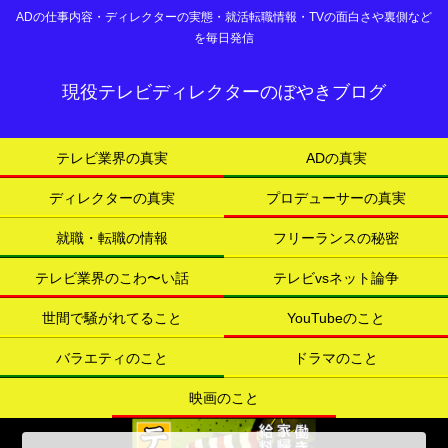
ADの仕事内容・ディレクターの実態・就活転職情報・TVの面白さや裏側など
を毎日発信
現役テレビディレクターのぼやきブログ
テレビ業界の真実
ADの真実
ディレクターの真実
プロデューサーの真実
就職・転職の情報
フリーランスの秘密
テレビ業界のこわ〜い話
テレビvsネット論争
世間で騒がれてること
YouTubeのこと
バラエティのこと
ドラマのこと
映画のこと