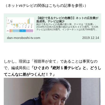
（ネットvsテレビの関係はこちらの記事を参照↓）
【統計で見るテレビの危機①】ネットの広告費が
急成長。テレビは減少
統計で見るテレビの危機の第１弾。テーマは『広告費』。
2018年の日本の広告費の総計は６兆５３００億円。その内
テレビは1兆9123億円。インターネットは1兆7589億円。
ネットの広告費が急成長する中、テレビは減少し続けてい
ます。
dan-moroboshi-tv.com
2019.12.14
しかし、現状は「視聴率が全て」であることは事実なの
で、編成局長に
「ひぐまの『絶対１番テレビ』と、
どうし
てこんなに差がつくんだ！？」