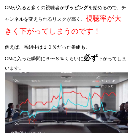
CMが入ると多くの視聴者が
ザッピング
を始めるので、チ
視聴率が大
ャンネルを変えられるリスクが高く、
きく下がってしまうのです！
例えば、番組中は１０％だった番組も、
必ず
CMに入った瞬間に６〜８％くらいに
下がってしま
います。