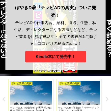
ぼやきD著『テレビADの真実』ついに発
売！
テレビADの仕事内容、給料、待遇、生態、私
生活、ディレクターになる方法などなど、テレ
ビ業界を目指す就活生・全ての現役ADに捧げ
る、ココだけの秘密の話…！
Kindle本にて発売中！
フリーランスの秘密
テレビvsネット論争
A
」と
フリーランスのディレクターにな
NHKも参入！無料見逃し配信
テ
るか迷っている方へ【僕がフリー
TVer！YouTubeに対抗する方法
輩