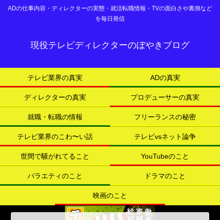
ADの仕事内容・ディレクターの実態・就活転職情報・TVの面白さや裏側など
を毎日発信
現役テレビディレクターのぼやきブログ
テレビ業界の真実
ADの真実
ディレクターの真実
プロデューサーの真実
就職・転職の情報
フリーランスの秘密
テレビ業界のこわ〜い話
テレビvsネット論争
世間で騒がれてること
YouTubeのこと
バラエティのこと
ドラマのこと
映画のこと