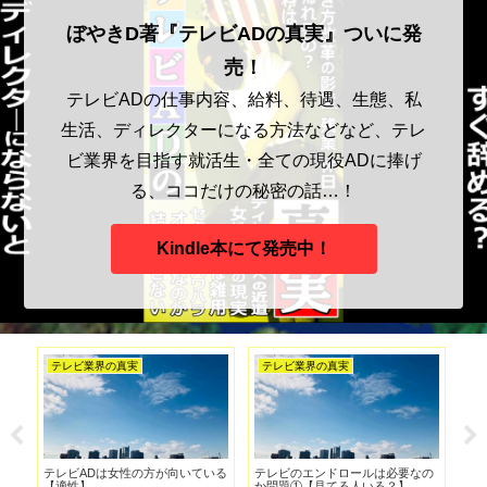
ぼやきD著『テレビADの真実』ついに発
売！
テレビADの仕事内容、給料、待遇、生態、私
生活、ディレクターになる方法などなど、テレ
ビ業界を目指す就活生・全ての現役ADに捧げ
る、ココだけの秘密の話…！
Kindle本にて発売中！
テレビ業界の真実
テレビ業界の真実
テ
な
テレビADは女性の方が向いている
テレビのエンドロールは必要なの
Yo
【適性】
か問題①【見てる人いる？】
界