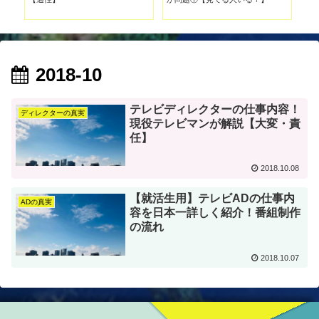
Da
2018-10
テレビディレクターの仕事内容！
ディレクターの真実
現役テレビマンが解説【大変・責
任】
2018.10.08
【就活生用】テレビADの仕事内
ADの真実
容を日本一詳しく紹介！番組制作
の流れ
2018.10.07