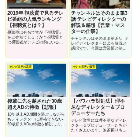
2019年 視聴質で見るテレ
チャンネルはそのまま第3
ビ番組の人気ランキング
話 テレビディレクターの
【視聴質とは？】
解説＆感想【営業・マス
ターの仕事】
視聴率は有名ですが『視聴質』
をご存知でしょうか？視聴質と
チャンネルはそのまま第3話、テ
は視聴者がテレビの前にいる
レビディレクターによる解説と
か、テレビ画面を見ているかの
感想です。今回は営業部と制作
データを元に番組の注目度を計
の仲の悪さや、技術部（マスタ
る指標です。視聴質データで見
ー担当）の仕事などがテーマで
る人気番組ランキングを解説し
す。主演は芳根京子。大泉洋な
ます。
テレビ業界の真実
テレビ業界の真実
ど多数の北海道スターも出演し
ます。
後輩に先を越された30歳
【パワハラ対処法】理不
超えADの特徴【悲報】
尽なディレクター＆プロ
デューサーたち
10年以上AD期間を過ごしながら
もディレクターに昇格できない
テレビ業界には理不尽なディレ
30歳超えADの特徴を解説しま
クター＆プロデューサーたちが
す。僕の番組にも２人ほどいま
たくさんいます。無茶振りも多
すが、自分で何とかするしかあ
い業界です。もし、そんな嫌な