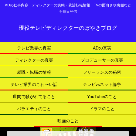
ADの仕事内容・ディレクターの実態・就活転職情報・TVの面白さや裏側など
を毎日発信
現役テレビディレクターのぼやきブログ
テレビ業界の真実
ADの真実
ディレクターの真実
プロデューサーの真実
就職・転職の情報
フリーランスの秘密
テレビ業界のこわ〜い話
テレビvsネット論争
世間で騒がれてること
YouTubeのこと
バラエティのこと
ドラマのこと
映画のこと