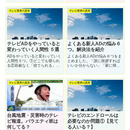
りません。ベテランADさんはぜ
上司に遭遇してしまったらどう
ひ参考にしてください！
したらいいのか？解説します。
テレビ業界の真実
テレビ業界の真実
テレビADをやっていると
よくある新人ADの悩み６
変わっていく人間性 ５選
つ。解決法を紹介
ADをやっていると変わっていく
よくある新人ADの悩み６つをま
人間性５つ。①どこでも寝られ
とめました。「誰に挨拶すれば
る②容赦なく「捨てられる」③
いいか分からない」「家に帰れ
ゲスい下ネタに動じなくなる④
ない」「パソコンが無い」「先
時間感覚が狂う⑤喋るようにな
輩ADと合わない」「パワハラさ
る。それぞれについて解説しま
れる」「同期と仲良くなりた
テレビ業界の真実
テレビ業界の真実
す。
い」それぞれの解決方法を解説
します。
台風地震・災害時のテレ
テレビのエンドロールは
ビ報道。バラエティ班は
必要なのか問題①【見て
何してる？
る人いる？】