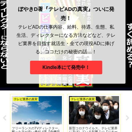
ぼやきD著『テレビADの真実』ついに発
売！
テレビADの仕事内容、給料、待遇、生態、私
生活、ディレクターになる方法などなど、テレ
ビ業界を目指す就活生・全ての現役ADに捧げ
る、ココだけの秘密の話…！
Kindle本にて発売中！
テレビ業界の真実
ADの真実
ビ業界
【崩壊】やばい特番に巻き込まれ
テレビADは全員YouTubeチャンネ
リモー
ると大変なことになる件
ルで一発狙おう【ディレクター