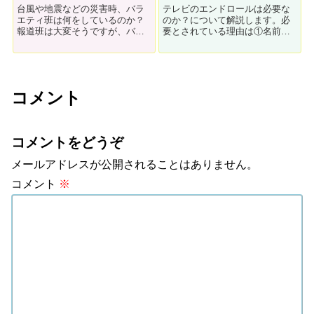
台風や地震などの災害時、バラ
テレビのエンドロールは必要な
エティ班は何をしているのか？
のか？について解説します。必
報道班は大変そうですが、バラ
要とされている理由は①名前が
エティは暇です。ロケが中止に
載ると嬉しいから②関係各所へ
なったりお蔵入りになったりし
の気遣い③他の番組のスタッフ
ます。何もできることはありま
情報が分かる。SNSの発達によ
せん。
って最近では、一般視聴者がデ
ィレクターの名前を探すように
コメント
なりつつあります。
コメントをどうぞ
メールアドレスが公開されることはありません。
コメント
※