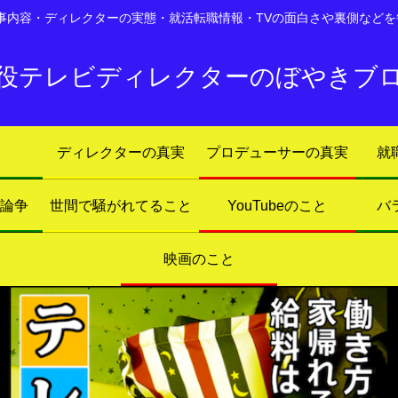
仕事内容・ディレクターの実態・就活転職情報・TVの面白さや裏側などを
役テレビディレクターのぼやきブ
ディレクターの真実
プロデューサーの真実
就
ト論争
世間で騒がれてること
YouTubeのこと
バ
映画のこと