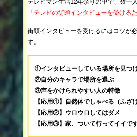
テレビマン生活12年余りの中で、数千
「テレビの街頭インタビューを受ける
街頭インタビューを受けるにはコツが
す。
①インタビューしている場所を見つ
②自分のキャラで場所を選ぶ
③声をかけられやすい人の特徴
【応用①】自然体でしゃべる（ふざ
【応用②】ウロウロしてはダメ
【応用③】家、ついて行ってイイで