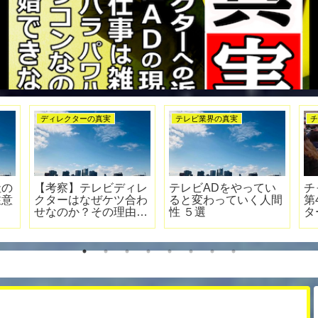
チャンネルはそのまま
テレビ業界の真実
テレビ業
チャンネルはそのまま
フリーのテレビディレ
働き方
第4話 テレビディレク
クターも契約書がな
代。10
ターの感想あらすじレ
い…【吉本エージェン
ィレク
ビュー【企画がパクら
ト契約問題】
れる・視聴率が全て】