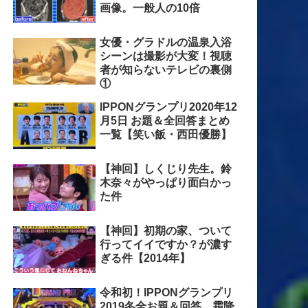
画像。一般人の10倍
女優・グラドルの温泉入浴
シーンは撮影が大変！視聴
者が知らないテレビの裏側
①
IPPONグランプリ2020年12
月5日 お題＆全回答まとめ
一覧【笑い飯・西田優勝】
【神回】しくじり先生。鈴
木奈々がやっぱり面白かっ
た件
【神回】初期の家、ついて
行ってイイですか？が濃す
ぎる件【2014年】
令和初！IPPONグランプリ
2019冬全お題＆回答。霜降