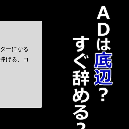
！
クターになる
に捧げる、コ