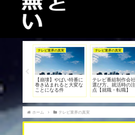
ディレクターの真実
テレビ業界の真実
会社の
【考察】テレビディレ
テレビADをやってい
の注意
クターはなぜケツ合わ
ると変わっていく人間
】
せなのか？その理由が
性 ５選
判明！
ホーム
テレビ業界の真実