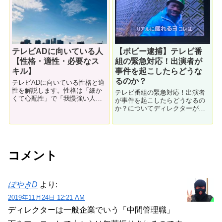
テレビADに向いている人
【ボビー逮捕】テレビ番
【性格・適性・必要なス
組の緊急対応！出演者が
キル】
事件を起こしたらどうな
るのか？
テレビADに向いている性格と適
性を解説します。性格は「細か
テレビ番組の緊急対応！出演者
くて心配性」で「我慢強い人」
が事件を起こしたらどうなるの
が向いています。目標のために
か？についてディレクターが解
はやりたくない仕事を我慢して
説します。編集の直しは超大変
やり続けられる人です。受験勉
という話です。
強と同じなので、学歴が高い人
はADに向いてるかも？
コメント
ぼやきD
より:
2019年11月24日 12:21 AM
ディレクターは一般企業でいう「中間管理職」