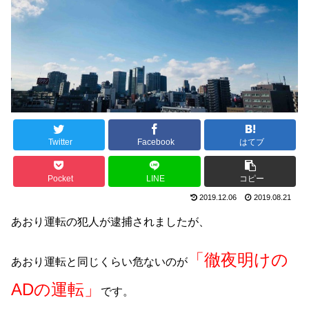
Twitter
Facebook
はてブ
Pocket
LINE
コピー
2019.12.06
2019.08.21
あおり運転の犯人が逮捕されましたが、
「徹夜明けの
あおり運転と同じくらい危ないのが
ADの運転」
です。