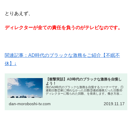
とりあえず、
ディレクターが全ての責任を負うのがテレビなのです。
関連記事：AD時代のブラックな激務をご紹介【不眠不
休】↓
【衝撃実話】AD時代のブラックな激務を自慢し
よう！
僕のAD時代のブラックな激務を自慢するコーナーです。①
連勤日数②家に帰れなかった日数③連続徹夜だった日数④
ディレクターに殴られた回数、を発表します。働き方改革
が発動される前の話です。
dan-moroboshi-tv.com
2019.11.17