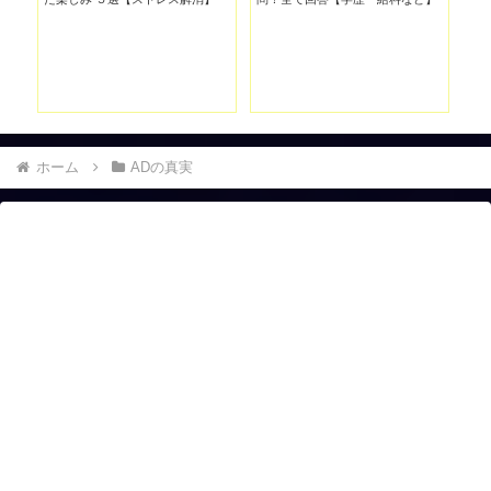
【TBS東大王】
ホーム
ADの真実