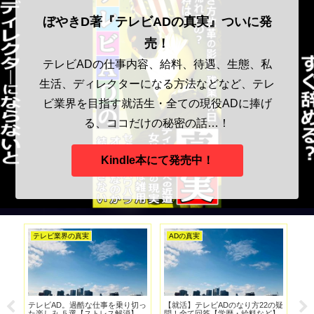
ぼやきD著『テレビADの真実』ついに発
売！
テレビADの仕事内容、給料、待遇、生態、私
生活、ディレクターになる方法などなど、テレ
ビ業界を目指す就活生・全ての現役ADに捧げ
る、ココだけの秘密の話…！
Kindle本にて発売中！
テレビ業界の真実
テレビ業界の真実
デ
の疑
テレビADをやっていると変わって
テレビディレクターの慢心。セク
フ
ど】
いく人間性 ５選
ハラの加害者にならないために
を