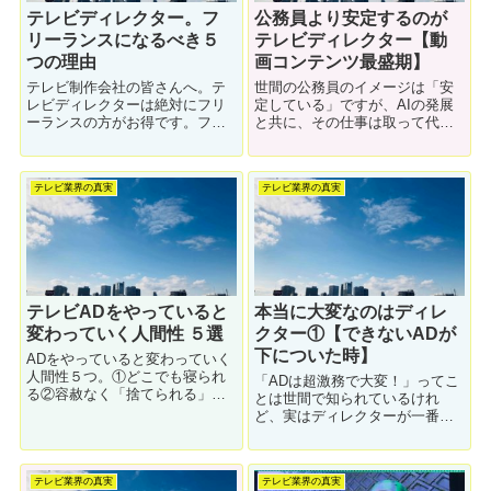
テレビディレクター。フ
公務員より安定するのが
リーランスになるべき５
テレビディレクター【動
つの理由
画コンテンツ最盛期】
テレビ制作会社の皆さんへ。テ
世間の公務員のイメージは「安
レビディレクターは絶対にフリ
定している」ですが、AIの発展
ーランスの方がお得です。フリ
と共に、その仕事は取って代わ
ーになるとメリットはたくさん
られると言われています。そん
ありますが、デメリットはほぼ
な中、これから安定する職業は
皆無です。その理由５つを解説
テレビディレクターです。ちょ
テレビ業界の真実
テレビ業界の真実
します。
っと偏見も入っていますが、そ
の理由について解説します。
テレビADをやっていると
本当に大変なのはディレ
変わっていく人間性 ５選
クター①【できないADが
下についた時】
ADをやっていると変わっていく
人間性５つ。①どこでも寝られ
「ADは超激務で大変！」ってこ
る②容赦なく「捨てられる」③
とは世間で知られているけれ
ゲスい下ネタに動じなくなる④
ど、実はディレクターが一番大
時間感覚が狂う⑤喋るようにな
変！ってことは知られていな
る。それぞれについて解説しま
い。今回のテーマは「できない
す。
ADが下につくと大変」です。ほ
テレビ業界の真実
テレビ業界の真実
とんど仕事の愚痴ですね。