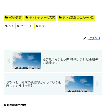
ADの真実
ディレクターの真実
テレビ業界のこわ〜い話
AD
ブラック
ロケ
ぼやきD
過労死ラインは月80時間。テレビ番組AD
の残業は？
ポツンと一軒家の視聴率がイッテQに連
勝してる件【考察】