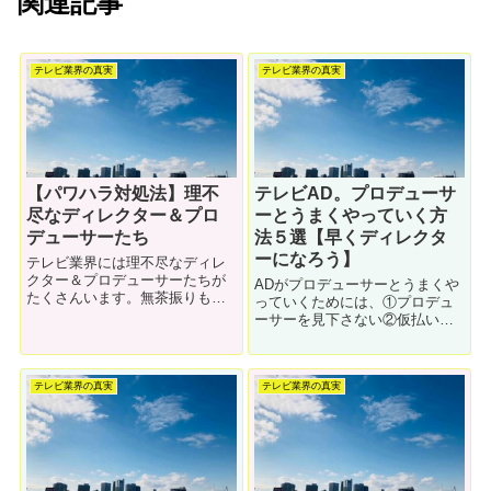
関連記事
テレビ業界の真実
テレビ業界の真実
【パワハラ対処法】理不
テレビAD。プロデューサ
尽なディレクター＆プロ
ーとうまくやっていく方
デューサーたち
法５選【早くディレクタ
ーになろう】
テレビ業界には理不尽なディレ
クター＆プロデューサーたちが
ADがプロデューサーとうまくや
たくさんいます。無茶振りも多
っていくためには、①プロデュ
い業界です。もし、そんな嫌な
ーサーを見下さない②仮払い精
上司に遭遇してしまったらどう
算を期限内にする③高い物を買
したらいいのか？解説します。
う前に相談する④最安値で買う
⑤情報の確認をしっかりする
テレビ業界の真実
テレビ業界の真実
などが必要です。AD時代、怒ら
れまくっていたディレクターが
解説します。