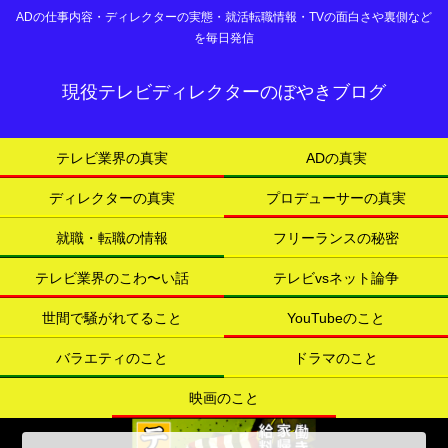
ADの仕事内容・ディレクターの実態・就活転職情報・TVの面白さや裏側など
を毎日発信
現役テレビディレクターのぼやきブログ
テレビ業界の真実
ADの真実
ディレクターの真実
プロデューサーの真実
就職・転職の情報
フリーランスの秘密
テレビ業界のこわ〜い話
テレビvsネット論争
世間で騒がれてること
YouTubeのこと
バラエティのこと
ドラマのこと
映画のこと