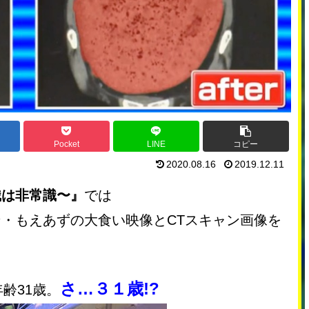
Pocket
LINE
コピー
2020.08.16
2019.12.11
識は非常識〜』
では
・もえあずの大食い映像とCTスキャン画像を
さ…３１歳!?
年齢31歳。