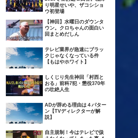
り明星せいや、ザコシショ
ウ初登場
【神回】水曜日のダウンタ
ウン。クロちゃんの面白い
回まとめだしん
テレビ業界が急速にブラッ
クじゃなくなっている件
【もはやホワイト】
しくじり先生神回「村西と
おる」前科7犯・懲役370年
の壮絶人生
ADが辞める理由は４パター
ン【TVディレクターが解
説】
自主規制！今はテレビで扱