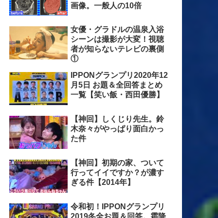
画像。一般人の10倍
女優・グラドルの温泉入浴
シーンは撮影が大変！視聴
者が知らないテレビの裏側
①
IPPONグランプリ2020年12
月5日 お題＆全回答まとめ
一覧【笑い飯・西田優勝】
【神回】しくじり先生。鈴
木奈々がやっぱり面白かっ
た件
【神回】初期の家、ついて
行ってイイですか？が濃す
ぎる件【2014年】
令和初！IPPONグランプリ
2019冬全お題＆回答。霜降