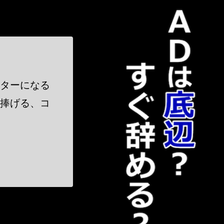
！
クターになる
に捧げる、コ