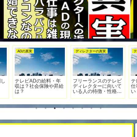
テレビ業界の真実
テレビ業界の真実
テ
ビ業
テレビのエンドロール
女優・グラドルの温泉
テ
乗り
は必要なのか問題
入浴シーンは撮影が大
選
②【ADの名前を載せ
変！視聴者が知らない
点
るのか？】
テレビの裏側①