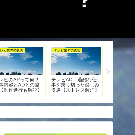
レビ業界の真実
テレビ業界の真実
ディレクターの
レビ番組制作会社の
【ボビー逮捕】テレビ
テレビディ
び方。就活時の注意
番組の緊急対応！出演
フリーラン
【就職・転職】
者が事件を起こしたら
最初の仕事
どうなるのか？
方法