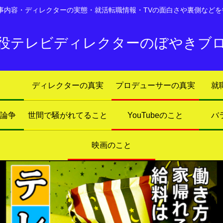
仕事内容・ディレクターの実態・就活転職情報・TVの面白さや裏側などを
役テレビディレクターのぼやきブ
ディレクターの真実
プロデューサーの真実
就
ト論争
世間で騒がれてること
YouTubeのこと
バ
映画のこと