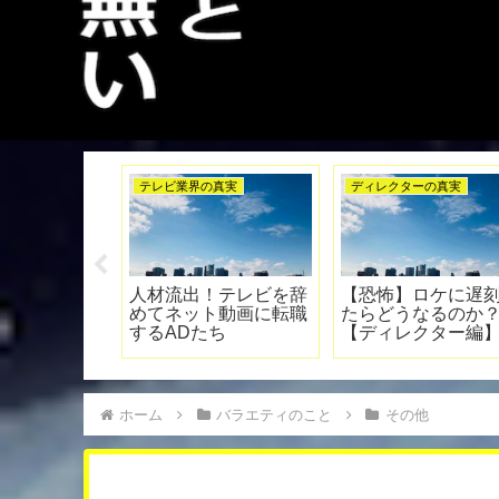
の真実
テレビvsネット論争
テレビ業界の真実
D。過酷な仕
ついに嵐も！芸能人が
【守れない】テレ
切った楽しみ
YouTubeに続々参入す
界の働き方改革！
トレス解消】
る理由【本田翼最強】
切る方法。
ホーム
バラエティのこと
その他