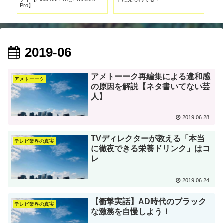
Pro】
2019-06
アメトーーク再編集による違和感
アメトーーク
の原因を解説【ネタ書いてない芸
人】
2019.06.28
TVディレクターが教える「本当
テレビ業界の真実
に徹夜できる栄養ドリンク」はコ
レ
2019.06.24
【衝撃実話】AD時代のブラック
テレビ業界の真実
な激務を自慢しよう！