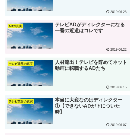
2019.06.23
テレビADがディレクターになる
ADの真実
一番の近道はコレです
2019.06.22
人材流出！テレビを辞めてネット
テレビ業界の真実
動画に転職するADたち
2019.06.15
本当に大変なのはディレクター
テレビ業界の真実
①【できないADが下についた
時】
2019.06.07