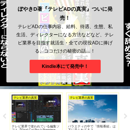
ぼやきD著『テレビADの真実』ついに発
売！
テレビADの仕事内容、給料、待遇、生態、私
生活、ディレクターになる方法などなど、テレ
ビ業界を目指す就活生・全ての現役ADに捧げ
る、ココだけの秘密の話…！
Kindle本にて発売中！
テレビ業界の真実
テレビ業界の真実
テ
対
テレビ業界で使われている編集ソ
バラエティの中で「情報番組」は
新
フト【Final Cut ProとPremiere
下に見られてる？
る