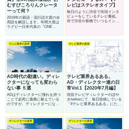
むすびころりんクレータ
レビはステレオタイプ】
ーって何？
毎日のように渋谷で街頭インタ
ビューをしているテレビ番組。
2019年の新語・流行語大賞の全
何で渋谷や新橋でいつもインタ
用語を解説します。年間大賞は
ビューしてるの？と疑問に思わ
ラグビー日本代表の『ONE
れるかもしれません。今回は
TEAM』他にも「タピる」「令
「街頭インタビューの場所を選
和」「軽減税率」など色々あり
定する時のポイント」について
ますが「おむすびころりんクレ
解説します。
テレビ業界の真実
テレビ業界の真実
ーター」「肉肉しい」など流行
してない言葉もノミネートされ
ています。
AD時代の勘違い。ディレ
テレビ業界あるある。
クターになっても変わら
AD・ディレクター達の日
ない事 ５選
常Vol.1【2020年7月編】
ADはディレクターに憧れを持つ
現役テレビディレクターのぼや
ことで必死に激務に耐えている
きtwitterにて、毎日投稿している
のですが、ディレクターになっ
「#テレビ業界あるある」にたく
て「AD時代と大して変わってな
さんの反響を頂いたので記事に
い」ことに気づくことがありま
まとめました。ADやディレクタ
す。過度な期待を持つと危険！
ー、プロデューサー、芸能界あ
ディレクターの真実
ディレクターの真実
主なものを５つご紹介します。
るあるの第１弾です。