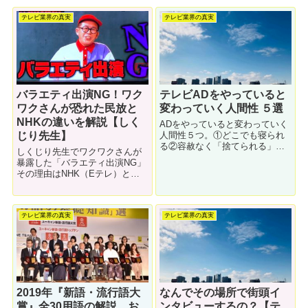
テレビ業界の真実
テレビ業界の真実
バラエティ出演NG！ワク
テレビADをやっていると
ワクさんが恐れた民放と
変わっていく人間性 ５選
NHKの違いを解説【しく
ADをやっていると変わっていく
じり先生】
人間性５つ。①どこでも寝られ
る②容赦なく「捨てられる」③
しくじり先生でワクワクさんが
ゲスい下ネタに動じなくなる④
暴露した「バラエティ出演NG」
時間感覚が狂う⑤喋るようにな
その理由はNHK（Eテレ）と民
る。それぞれについて解説しま
放バラエティの制作の仕方の違
す。
いにあるようですが、その内情
について解説します。NHKと民
テレビ業界の真実
テレビ業界の真実
放では全然違うのです。
2019年『新語・流行語大
なんでその場所で街頭イ
賞』全30用語の解説。お
ンタビューするの？【テ