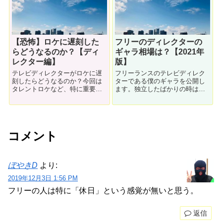
【恐怖】ロケに遅刻した
フリーのディレクターの
らどうなるのか？【ディ
ギャラ相場は？【2021年
レクター編】
版】
テレビディレクターがロケに遅
フリーランスのテレビディレク
刻したらどうなるのか？今回は
ターである僕のギャラを公開し
タレントロケなど、特に重要な
ます。独立したばかりの時はフ
ロケの場合について解説しま
リーのギャラ相場って分からな
す。僕の実体験です。
いと思うので、参考になればう
れしいです。やっていくうちに
「自分のギャラが高いか？低い
か？」がなんとなく分かってき
コメント
ます。
ぼやきD
より:
2019年12月3日 1:56 PM
フリーの人は特に「休日」という感覚が無いと思う。
返信