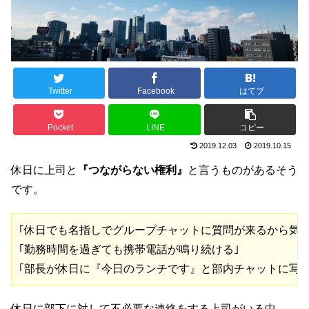
Twitter
Facebook
はてブ
Pocket
LINE
コピー
2019.12.03
2019.10.15
休日に上司と
『つながらない権利』
と言うものがあるそう
です。
｢休日でも名指しでグループチャットに質問が来るから気が
｢勤務時間を過ぎても携帯電話が鳴り続ける｣
｢部長が休日に『今日のランチです』と部内チャットに写
休日に部下に対して不必要な連絡をする上司がいる中、