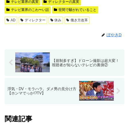
テレビ業界の真実
ディレクターの真実
テレビ業界のこわ〜い話
世間で騒がれていること
AD
ディレクター
休み
働き方改革
ぼやきD
【規制多すぎ】ドローン撮影は超大変！
視聴者が知らないテレビの裏側②
浮気・DV・モラハラ。ダメ男の見分け方
【ホンマでっか!?TV】
関連記事