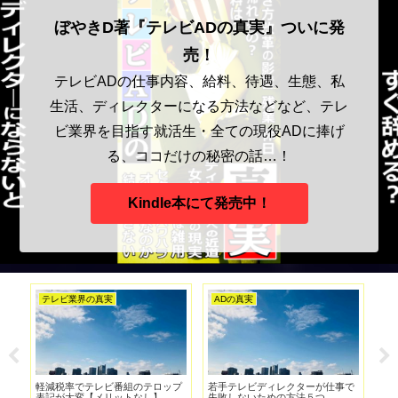
ぼやきD著『テレビADの真実』ついに発
売！
テレビADの仕事内容、給料、待遇、生態、私
生活、ディレクターになる方法などなど、テレ
ビ業界を目指す就活生・全ての現役ADに捧げ
る、ココだけの秘密の話…！
Kindle本にて発売中！
テレビ業界の真実
ADの真実
テ
うま
軽減税率でテレビ番組のテロップ
若手テレビディレクターが仕事で
Yo
ィ
表記が大変【メリットなし】
失敗しないための方法５つ
界