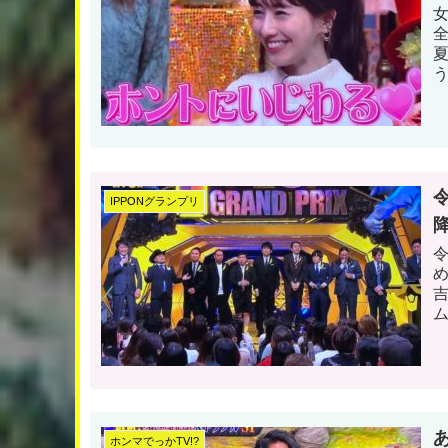
IPPONグランプリ
令
ホンマでっかTV!?