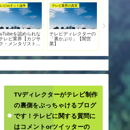
ADの真実
プロデューサーの真実
テレ
の
仕事ができるテレビ
ディレクター経験のあ
【悲
意
ADの特徴 ５選
るプロデューサーが強
77
い！
レビ
TVディレクターがテレビ制作
の裏側をぶっちゃけるブログ
です！テレビに関する質問に
はコメントorツイッターの