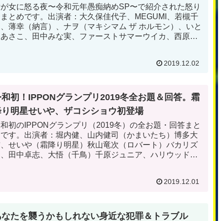
女が女に怒る夜〜令和元年愚痴納めSP〜で紹介された怒り
全まとめです。出演者：大久保佳代子、MEGUMI、若槻千
夏、薄幸（納言）、ナヲ（マキシマム ザ ホルモン）、いと
うあさこ、田中みな実、ファーストサマーウイカ、西原啓
子、岡田サリオ、丸山礼、高橋あやな、一龍斎貞鏡
2019.12.02
令和初！IPPONグランプリ2019冬全お題＆回答。霜
降り明星せいや、ザコシショウ初登場
和初のIPPONグランプリ（2019冬）の全お題・回答まと
めです。出演者：堀内健、山内健司（かまいたち）博多大
吉、せいや（霜降り明星）秋山竜次（ロバート）バカリズ
ム、田中卓志、大悟（千鳥）千原ジュニア、ハリウッドザ
コシショウ。
2019.12.01
あなたを襲うかもしれない身近な犯罪＆トラブル