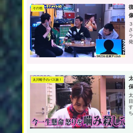
その他
太川蛭子のバス旅！