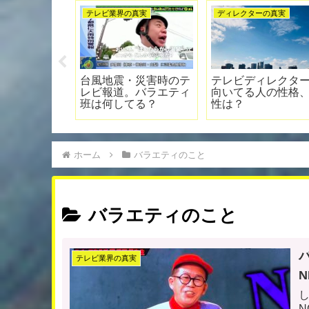
レビ業界の真実
テレビ業界の真実
テレビ業界の真
レビディレクターの
働き方改革で損した世
最底辺のテ
裏かぶり」【闇営
代。10年目くらいのデ
から身につ
】
ィレクター
ル「己の限
る」
ホーム
バラエティのこと
バラエティのこと
テレビ業界の真実