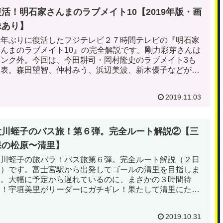
復活！明石家さんまのラブメイト10【2019年版・画
像あり】
３年ぶりに復活したフジテレビ２７時間テレビの『明石家
さんまのラブメイト10』の完全解説です。剛力彩芽さんは
ランク外。今回は、今田耕司・岡村隆史のラブメイト3も
発表。森田望智、仲村みう、浜辺美波、新木優子などがラ
ンクイン。
2019.11.03
太川蛭子のバス旅！第６弾。完全ルート解説②【三
保の松原〜清里】
太川蛭子の旅バラ！バス旅第６弾。完全ルート解説（２日
目）です。富士宮駅から出発してゴールの清里を目指しま
す。大幅に予定から遅れているのに、まさかの３時間待
ち！宇垣美里がリーダーにガチギレ！果たして清里にたど
り着けるのか？
2019.10.31