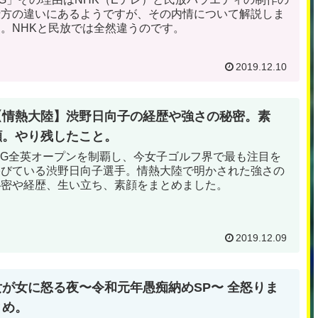
仕方の違いにあるようですが、その内情について解説しま
す。NHKと民放では全然違うのです。
2019.12.10
【情熱大陸】渋野日向子の経歴や強さの秘密。素
顔。やり残したこと。
AIG全英オープンを制覇し、今女子ゴルフ界で最も注目を
浴びている渋野日向子選手。情熱大陸で明かされた強さの
秘密や経歴、生い立ち、素顔をまとめました。
2019.12.09
女が女に怒る夜〜令和元年愚痴納めSP〜 全怒りま
とめ。