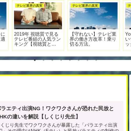
実
テレビ業界の真実
テレビ業界の真実
レビADだ
【再放送・総集編・特
テレビ番組制作会社
く最強スキ
別編・傑作選】なぜ、
選び方。就活時の注
界が分か
たまに放送されるの
点【就職・転職】
か？
バラエティ出演NG！ワクワクさんが恐れた民放と
NHKの違いを解説【しくじり先生】
しくじり先生でワクワクさんが暴露した「バラエティ出演
NG」その理由はNHK（Eテレ）と民放バラエティの制作の