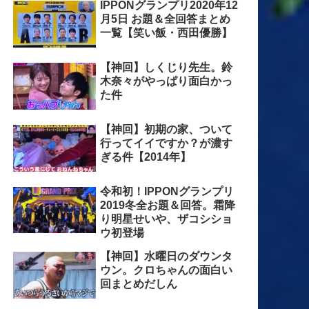
IPPONグランプリ2020年12
月5日 お題＆全回答まとめ
一覧【笑い飯・西田優勝】
【神回】しくじり先生。鈴
木奈々がやっぱり面白かっ
た件
【神回】初期の家、ついて
行ってイイですか？が濃す
ぎる件【2014年】
令和初！IPPONグランプリ
2019冬全お題＆回答。霜降
り明星せいや、ザコシショ
ウ初登場
【神回】水曜日のダウンタ
ウン。クロちゃんの面白い
回まとめだしん