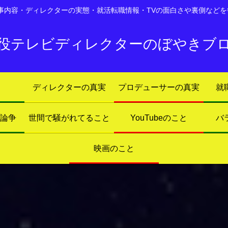
仕事内容・ディレクターの実態・就活転職情報・TVの面白さや裏側などを
役テレビディレクターのぼやきブ
ディレクターの真実
プロデューサーの真実
就
ト論争
世間で騒がれてること
YouTubeのこと
バ
映画のこと