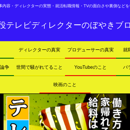
仕事内容・ディレクターの実態・就活転職情報・TVの面白さや裏側などを
役テレビディレクターのぼやきブ
ディレクターの真実
プロデューサーの真実
就
ト論争
世間で騒がれてること
YouTubeのこと
バ
映画のこと