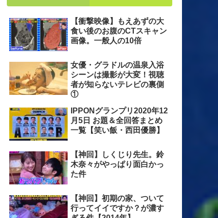
【衝撃映像】もえあずの大
食い後のお腹のCTスキャン
画像。一般人の10倍
女優・グラドルの温泉入浴
シーンは撮影が大変！視聴
者が知らないテレビの裏側
①
IPPONグランプリ2020年12
月5日 お題＆全回答まとめ
一覧【笑い飯・西田優勝】
【神回】しくじり先生。鈴
木奈々がやっぱり面白かっ
た件
【神回】初期の家、ついて
行ってイイですか？が濃す
ぎる件【2014年】