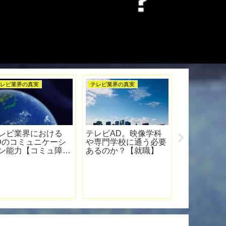
テレビ業界の真実
テレビ業界の真実
テレビ業界
テレビディレクターの
テレビ業界で仕事する
テレビ業
結婚式。プロフィール
女性の話①【女性AD
いる編集ソ
ムービー作りの裏側
がどこかに消えてしま
Cut Proと
う問題】
Pro】