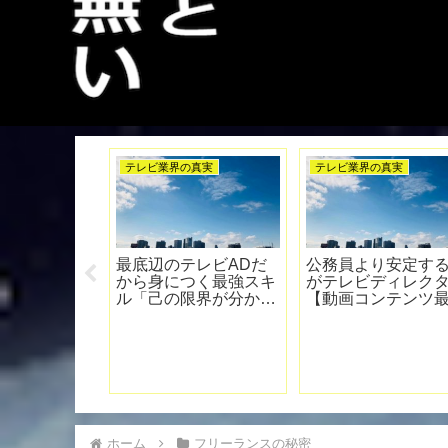
界の真実
テレビ業界の真実
テレビ業界の真実
AD。映像学科
テレビの「演出」と
【崩壊】やばい
学校に通う必要
「やらせ」の違いと
巻き込まれると
か？【就職】
は。境界線をディレク
ことになる件
ターが解説
ホーム
フリーランスの秘密