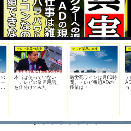
テレビvsネット論争
ディレクターの真実
特番に
パワハラ防止法 施行！
フリーランスのテレビ
大変な
テレビ業界の実態と照
ディレクターに向いて
らし合わせてみた【定
いる人の特徴・性格
義と罰則】
は？