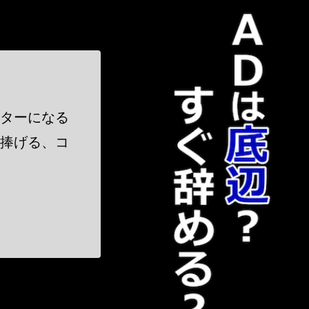
！
クターになる
に捧げる、コ