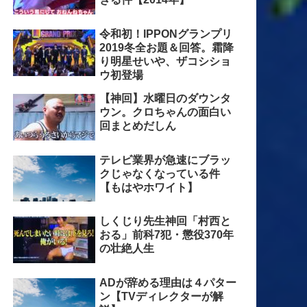
令和初！IPPONグランプリ
2019冬全お題＆回答。霜降
り明星せいや、ザコシショ
ウ初登場
【神回】水曜日のダウンタ
ウン。クロちゃんの面白い
回まとめだしん
テレビ業界が急速にブラッ
クじゃなくなっている件
【もはやホワイト】
しくじり先生神回「村西と
おる」前科7犯・懲役370年
の壮絶人生
ADが辞める理由は４パター
ン【TVディレクターが解