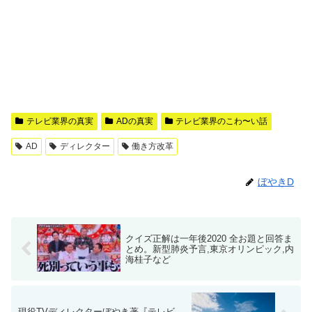
テレビ業界の真実
ADの真実
テレビ業界のこわ〜い話
AD
ディレクター
働き方改革
ぼやきD
クイズ正解は一年後2020 全お題と回答ま
とめ。新型肺炎予言,東京オリンピック,内
海桂子など
現役TVディレクターぼやき著『テレビ