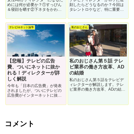
めには何が必要か？①すっぴん
刻したらどうなるのか？今回は
＆寝顔を晒す②下ネタをかわす
タレントロケなど、特に重要な
③結婚できない④男に認められ
ロケの場合について解説しま
る必要がある、以上４つの条件
す。僕の実体験です。
について解説します。女性ディ
テレビvsネット論争
私のおじさん
レクターは数が少ないのでとて
も貴重です。
【悲報】テレビの広告
私のおじさん第５話 テレ
費、ついにネットに抜か
ビ業界の働き方改革、AD
れる！ディレクターが詳
の結婚
しく解説
私のおじさん第５話をテレビデ
ィレクターが解説します。テレ
今年も「日本の広告費」が発表
ビ業界の働き方改革、ADの結婚
されましたが、ついにテレビの
など、今まさにテレビが直面し
広告費がインターネットに抜か
ている問題がテーマでした。働
れてしまいました！広告費の減
き方改革でテレビはどう変わる
少がテレビ業界に及ぼしている
のか？ADに子供ができたらどう
影響をテレビディレクターが解
なるのか？
説します。2020年代、テレビは
どうなってしまうのか…？
コメント