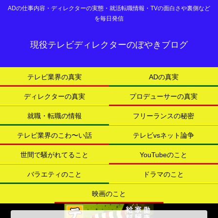
ADの仕事内容・ディレクターの実態・就活転職情報・TVの面白さや裏側など
を毎日発信
現役テレビディレクターのぼやきブログ
テレビ業界の真実
ADの真実
ディレクターの真実
プロデューサーの真実
就職・転職の情報
フリーランスの秘密
テレビ業界のこわ〜い話
テレビvsネット論争
世間で騒がれてること
YouTubeのこと
バラエティのこと
ドラマのこと
映画のこと