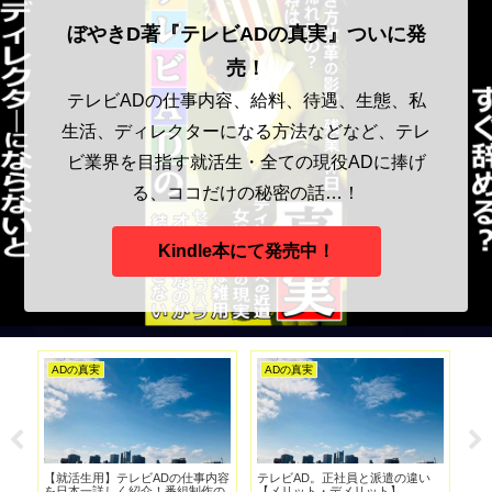
ぼやきD著『テレビADの真実』ついに発
売！
テレビADの仕事内容、給料、待遇、生態、私
生活、ディレクターになる方法などなど、テレ
ビ業界を目指す就活生・全ての現役ADに捧げ
る、ココだけの秘密の話…！
Kindle本にて発売中！
テレビ業界の真実
ADの真実
A
い
TBS「消えた天才」野球少年の投
新入社員AD。新型コロナ＆リモー
テ
球スピード２割増し【やらせ】
トワークで暇な時間の過ごし方。
険