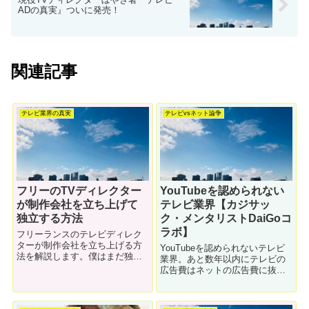
ADの真実』ついに発売！
関連記事
テレビ業界の真実
テレビvsネット論争
フリーのTVディレクター
YouTubeを認められない
が制作会社を立ち上げて
テレビ業界【カジサッ
独立する方法
ク・メンタリストDaiGoコ
ラボ】
フリーランスのテレビディレク
ターが制作会社を立ち上げる方
YouTubeを認められないテレビ
法を解説します。僕はまだ独り
業界。あと数年以内にテレビの
ですが、周りには会社を立ち上
広告費はネットの広告費に抜か
げたディレクターがたくさんい
れます。若者はネット広告しか
ます。まずは仲間を５人集めま
見ないようになっていきます。
しょう。
そんな現実をテレビはどう受け