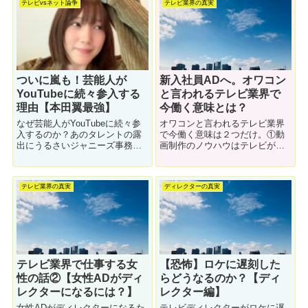
テレビvsネット論争
テレビ業界の真実
止めているのか？テレビディレ
クターが正直に解説します。
ついに嵐も！芸能人が
新入社員ADへ。オワコン
YouTubeに続々参入する
と言われるテレビ業界で
理由【本田翼最強】
今働く意味とは？
なぜ芸能人がYouTubeに続々参
オワコンと言われるテレビ業界
入するのか？あのタレントの露
で今働く意味は２つだけ。①動
出にうるさいジャニーズ事務所
画制作のノウハウはテレビが最
でさえ、YouTubeを始める時代
強だから②テレビが好きだか
になりました。嵐や本田翼さん
ら。今なおテレビ業界で働くデ
は一瞬で登録者100万超え。なぜ
ィレクター（僕）が詳しく解説
テレビ業界の真実
ディレクターの真実
参入するタレントが増えたの
します。
か、解説します。
テレビ業界で仕事する女
【恐怖】ロケに遅刻した
性の話②【女性ADがディ
らどうなるのか？【ディ
レクターになるには？】
レクター編】
女性ADがディレクターになるた
テレビディレクターがロケに遅