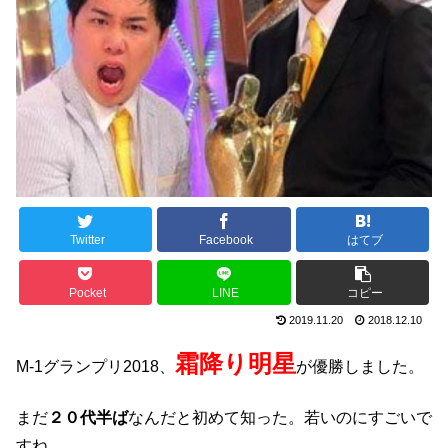
Twitter
Facebook
はてブ
Pocket
LINE
コピー
2019.11.20
2018.12.10
霜降り明星
M-1グランプリ2018、
が優勝しました。
まだ
２０代半ば
なんだと初めて知った。若いのにすごいで
すね。