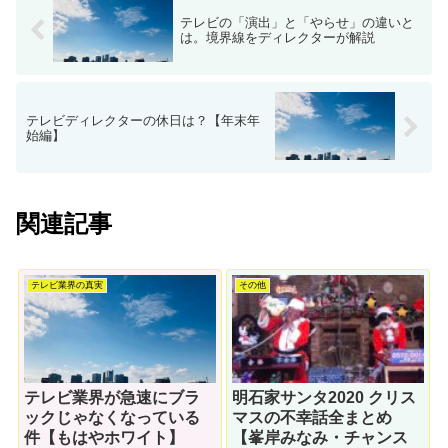
テレビの「演出」と「やらせ」の違いと
は。境界線をディレクターが解説
テレビディレクターの休日は？【年末年
始編】
関連記事
テレビ業界の真実
その他
テレビ業界が急速にブラ
明石家サンタ2020 クリス
ックじゃなくなっている
マスの不幸話全まとめ
件【もはやホワイト】
【峯岸みなみ・チャンス