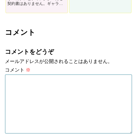
ながらない権利はありません。
契約書はありません。ギャラの
休日につながらないと大変なこ
交渉やスケジュール調整など、
とになるのです。現役ディレク
すべて口頭です。面倒だから契
ターが解説します。
約書とかが無いんですね。今回
はそんな曖昧なフリーランスの
雇用事情について解説します。
コメント
コメントをどうぞ
メールアドレスが公開されることはありません。
コメント
※