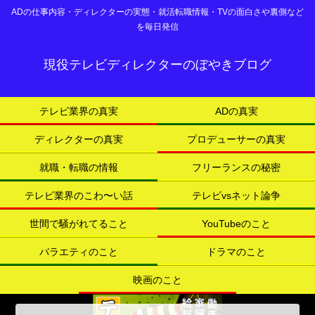
ADの仕事内容・ディレクターの実態・就活転職情報・TVの面白さや裏側など
を毎日発信
現役テレビディレクターのぼやきブログ
テレビ業界の真実
ADの真実
ディレクターの真実
プロデューサーの真実
就職・転職の情報
フリーランスの秘密
テレビ業界のこわ〜い話
テレビvsネット論争
世間で騒がれてること
YouTubeのこと
バラエティのこと
ドラマのこと
映画のこと