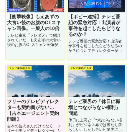
【衝撃映像】もえあずの
【ボビー逮捕】テレビ番
大食い後のお腹のCTスキ
組の緊急対応！出演者が
ャン画像。一般人の10倍
事件を起こしたらどうな
るのか？
テレビ東京『ソレダメ』で紹介
されていた、もえあずの大食い
テレビ番組の緊急対応！出演者
後のお腹のCTスキャン画像がや
が事件を起こしたらどうなるの
ばいです。身長147cm。体重
か？についてディレクターが解
40kgの体でラーメン18杯を食べ
説します。編集の直しは超大変
るもえあず。医師によると胃の
という話です。
厚さが一般人の３倍。お腹の皮
が伸びる限り無限に膨らむんだ
テレビ業界の真実
テレビ業界の真実
そうです。
フリーのテレビディレク
テレビ業界の「休日に職
ターも契約書がない…
場とつながらない権利」
【吉本エージェント契約
問題
問題】
休日に上司と『つながらない権
利』がビジネス界では当たり前
吉本の芸人さんだけでなく、フ
らしい。しかしテレビ業界につ
リーのテレビディレクターにも