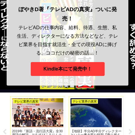
ぼやきD著『テレビADの真実』ついに発
売！
テレビADの仕事内容、給料、待遇、生態、私
生活、ディレクターになる方法などなど、テレ
ビ業界を目指す就活生・全ての現役ADに捧げ
る、ココだけの秘密の話…！
Kindle本にて発売中！
テレビ業界の真実
テレビ業界の真実
A
年目
2019年『新語・流行語大賞』全30
【地獄】半分AD半分ディレクター
ベ
用語の解説。おむすびころりんク
という一番大変な時期【乗り越え
な