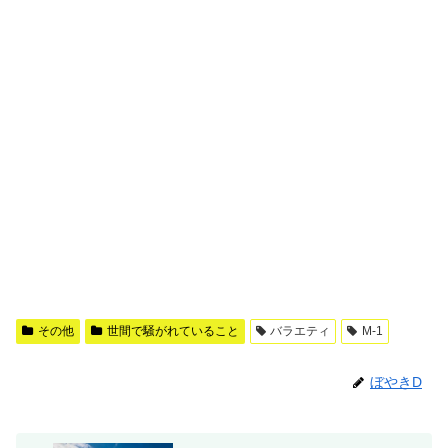
その他
世間で騒がれていること
バラエティ
M-1
ぼやきD