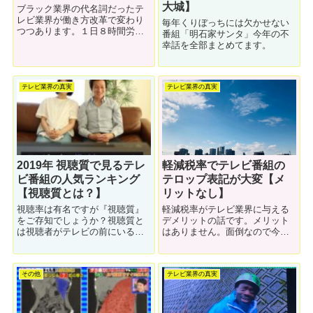
大城】
ブラック業界の代名詞だったテ
レビ業界が働き方改革で変わり
毎年くりぼっちには欠かせない
つつあります。１日８時間労働
番組「明石家サンタ」今年の不
をきっちり守り、今年の夏休み
幸話を全部まとめてます。
は１０日間。もはやホワイト企
業です。テレビ業界の今を現役
ディレクターが解説します。
テレビ業界の真実
テレビ業界の真実
2019年 視聴質で見るテレ
軽減税率でテレビ番組の
ビ番組の人気ランキング
テロップ表記が大変【メ
【視聴質とは？】
リットなし】
視聴率は有名ですが『視聴質』
軽減税率がテレビ業界に与える
をご存知でしょうか？視聴質と
デメリットの話です。メリット
は視聴者がテレビの前にいる
はありません。面倒なので今す
か、テレビ画面を見ているかの
ぐ廃止して欲しい制度です。ど
データを元に番組の注目度を計
う面倒なのか？を解説します。
る指標です。視聴質データで見
その他
テレビ業界の真実
る人気番組ランキングを解説し
ます。