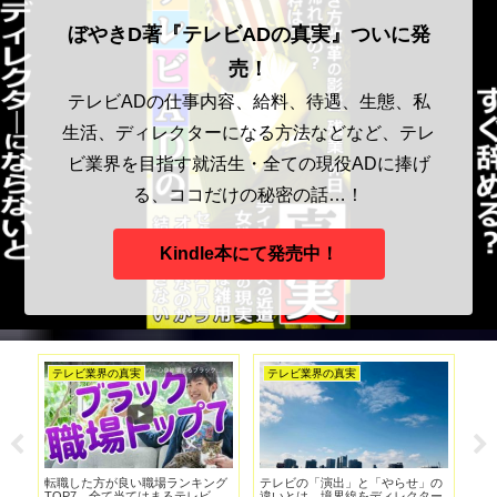
ぼやきD著『テレビADの真実』ついに発
売！
テレビADの仕事内容、給料、待遇、生態、私
生活、ディレクターになる方法などなど、テレ
ビ業界を目指す就活生・全ての現役ADに捧げ
る、ココだけの秘密の話…！
Kindle本にて発売中！
アメトーーク
ADの真実
テ
の
【アメトーーク】テレビ朝日の番
ADが辞めるタイミング。1年目・3
テ
ー
組は再編集しやすい？【ロンハ
年目・5年目に何があるのか？
り