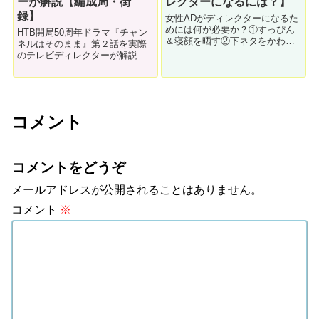
ーが解説【編成局・街
レクターになるには？】
録】
女性ADがディレクターになるた
めには何が必要か？①すっぴん
HTB開局50周年ドラマ『チャン
＆寝顔を晒す②下ネタをかわす
ネルはそのまま』第２話を実際
③結婚できない④男に認められ
のテレビディレクターが解説し
る必要がある、以上４つの条件
ます。今回は①編成局とは、②
について解説します。女性ディ
街録が撮れない、③編成判断で
レクターは数が少ないのでとて
オンエアが飛ぶ。出演：芳根京
も貴重です。
子・飯島寛騎・大泉洋（TEAM
NACS）・斎藤歩・大内厚雄・
コメント
藤村忠寿など。
コメントをどうぞ
メールアドレスが公開されることはありません。
コメント
※