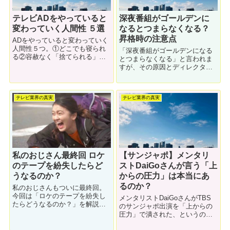
テレビADをやっていると
深夜番組がゴールデンに
変わっていく人間性 ５選
なるとつまらなくなる？
昇格時の注意点
ADをやっていると変わっていく
人間性５つ。①どこでも寝られ
「深夜番組がゴールデンになる
る②容赦なく「捨てられる」③
とつまらなくなる」と言われま
ゲスい下ネタに動じなくなる④
すが、その原因とディレクター
時間感覚が狂う⑤喋るようにな
側から見る裏事情を解説しま
る。それぞれについて解説しま
す。時間帯が変わる→ターゲッ
す。
トが変わる→企画が変わる。番
テレビ業界の真実
テレビ業界の真実
組の色が変わってしまうのはし
ょうがない事なのです。
私のおじさん最終回 ロケ
【サンジャポ】メンタリ
のテープを紛失したらど
ストDaiGoさんが言う「上
うなるのか？
からの圧力」は本当にあ
るのか？
私のおじさんもついに最終回。
今回は「ロケのテープを紛失し
メンタリストDaiGoさんがTBS
たらどうなるのか？」を解説し
のサンジャポ出演を「上からの
ます。「お前は事故で死んでも
圧力」で潰された、というのは
テープは失くすな」というのが
本当なのか？今回の話題につい
テレビの常識。僕がテープをな