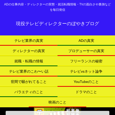
ADの仕事内容・ディレクターの実態・就活転職情報・TVの面白さや裏側など
を毎日発信
現役テレビディレクターのぼやきブログ
テレビ業界の真実
ADの真実
ディレクターの真実
プロデューサーの真実
就職・転職の情報
フリーランスの秘密
テレビ業界のこわ〜い話
テレビvsネット論争
世間で騒がれてること
YouTubeのこと
バラエティのこと
ドラマのこと
映画のこと