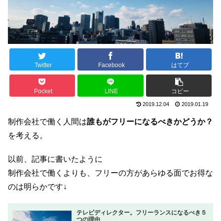
Twitter
Facebook
はてブ
Pocket
LINE
コピー
2019.12.04
2019.01.19
制作会社で働く人間は
誰もがフリーになるべきかどうか？
を考える。
以前、記事に書いたように
制作会社で働くよりも、フリーの方があらゆる面でお得な
のは明らかです↓
テレビディレクター。フリーランスになるべき５
つの理由