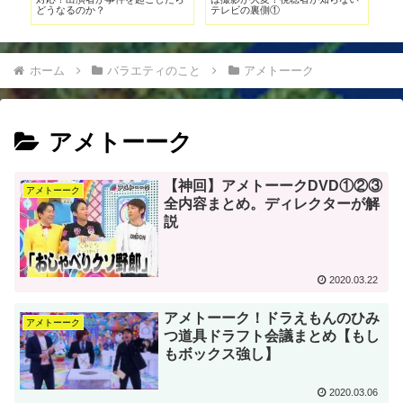
どうなるのか？
テレビの裏側①
ホーム
バラエティのこと
アメトーーク
アメトーーク
【神回】アメトーークDVD①②③
アメトーーク
全内容まとめ。ディレクターが解
説
2020.03.22
アメトーーク！ドラえもんのひみ
アメトーーク
つ道具ドラフト会議まとめ【もし
もボックス強し】
2020.03.06