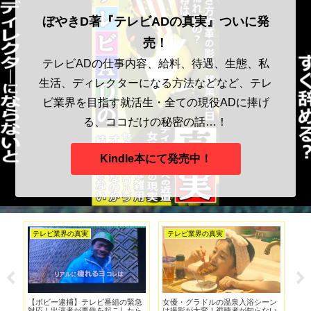
ぼやきD著『テレビADの真実』ついに発
売！
テレビADの仕事内容、給料、待遇、生態、私
生活、ディレクターになる方法などなど、テレ
ビ業界を目指す就活生・全ての現役ADに捧げ
る、ココだけの秘密の話…！
Kindle本にて発売中！
テレビ業界の真実
テレビ業界の真実
テ
作
【ボビー逮捕】テレビ番組の緊急
女優・グラドルの温泉入浴シーン
ポ
対応！出演者が事件を起こしたら
は撮影が大変！視聴者が知らない
【