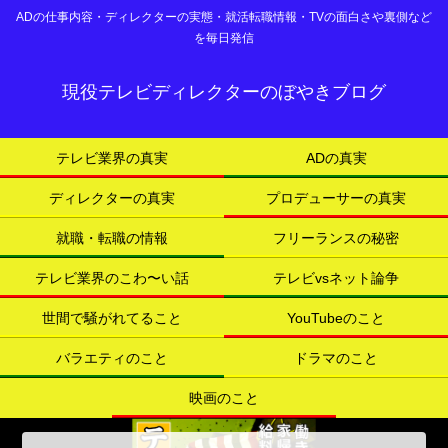
ADの仕事内容・ディレクターの実態・就活転職情報・TVの面白さや裏側など
を毎日発信
現役テレビディレクターのぼやきブログ
テレビ業界の真実
ADの真実
ディレクターの真実
プロデューサーの真実
就職・転職の情報
フリーランスの秘密
テレビ業界のこわ〜い話
テレビvsネット論争
世間で騒がれてること
YouTubeのこと
バラエティのこと
ドラマのこと
映画のこと