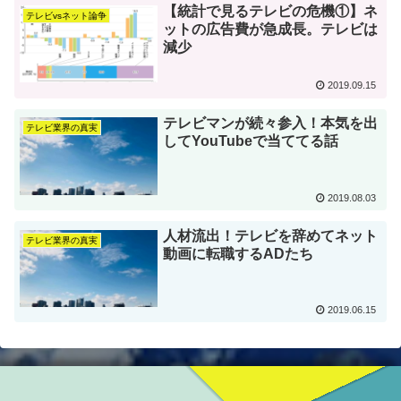
【統計で見るテレビの危機①】ネ
テレビvsネット論争
ットの広告費が急成長。テレビは
減少
2019.09.15
テレビマンが続々参入！本気を出
テレビ業界の真実
してYouTubeで当ててる話
2019.08.03
人材流出！テレビを辞めてネット
テレビ業界の真実
動画に転職するADたち
2019.06.15