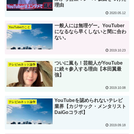
理由
2020.05.12
一般人には無理ゲー。YouTuber
YouTubeのこと
になるなら早くしないと間に合わ
ない。
2019.10.23
ついに嵐も！芸能人がYouTube
テレビvsネット論争
に続々参入する理由【本田翼最
強】
2019.10.08
YouTubeを認められないテレビ
テレビvsネット論争
業界【カジサック・メンタリスト
DaiGoコラボ】
2019.09.18