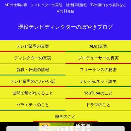
ADの仕事内容・ディレクターの実態・就活転職情報・TVの面白さや裏側など
を毎日発信
現役テレビディレクターのぼやきブログ
テレビ業界の真実
ADの真実
ディレクターの真実
プロデューサーの真実
就職・転職の情報
フリーランスの秘密
テレビ業界のこわ〜い話
テレビvsネット論争
世間で騒がれてること
YouTubeのこと
バラエティのこと
ドラマのこと
映画のこと