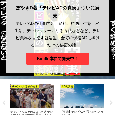
ぼやきD著『テレビADの真実』ついに発
売！
テレビADの仕事内容、給料、待遇、生態、私
生活、ディレクターになる方法などなど、テレ
ビ業界を目指す就活生・全ての現役ADに捧げ
る、ココだけの秘密の話…！
Kindle本にて発売中！
チャンネルはそのまま
ADの真実
A
校に
チャンネルはそのまま 第4話 テレ
【実録】テレビADが飛んだらどう
あ
ビディレクターの感想あらすじレ
なるのか？
ビ