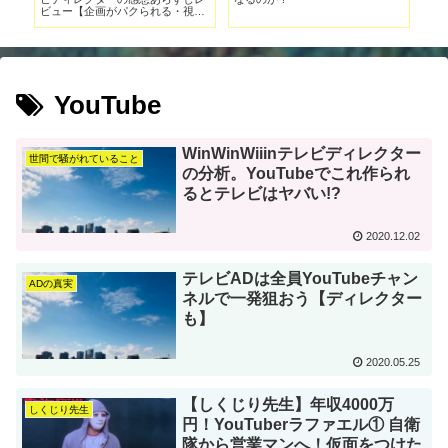
ビュー【企画がパクられる・視聴
率が全て】
YouTube
WinWinWiiinテレビディレクター
世間で騒がれていること
の分析。YouTubeでこれ作られ
るとテレビはヤバい!?
2020.12.02
テレビADは全員YouTubeチャン
ADの真実
ネルで一発狙おう【ディレクター
も】
2020.05.25
【しくじり先生】年収4000万
しくじり先生
円！YouTuberラファエル① 自衛
隊から営業マンへ！仮面をつけた